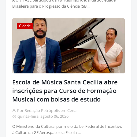
A UNIFASE participou da 78ª Reunião Anual da Sociedade
Brasileira para o Progresso da Ciência (SB…
Cidade
Escola de Música Santa Cecília abre
inscrições para Curso de Formação
Musical com bolsas de estudo
Por Redação Petrópolis em Cena
quinta-feira, agosto 06, 2026
O Ministério da Cultura, por meio da Lei Federal de Incentivo
à Cultura, a GE Aerospace e a Escola …