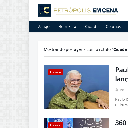
Artigos
Bem Estar
Cidade
Colunas
Mostrando postagens com o rótulo
Cidade 
Paul
Cidade
lan
Por 
Paulo R
Cultura
360 
Cidade