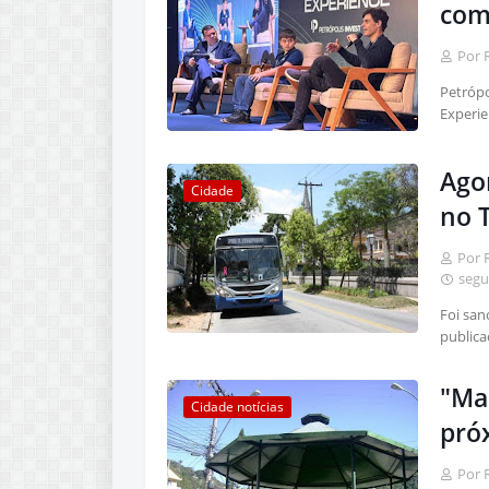
com
Por 
Petrópo
Experie
Agor
Cidade
no T
Por 
segu
Foi san
publica
"Ma
Cidade notícias
pró
Por 