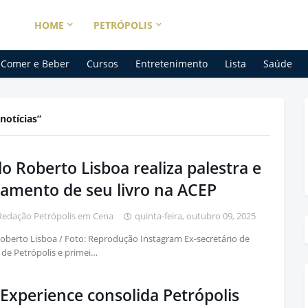
HOME
PETRÓPOLIS
Comer e Beber
Cursos
Entretenimento
Lista
Saúde
notícias
o Roberto Lisboa realiza palestra e
çamento de seu livro na ACEP
Redação Petrópolis em Cena
quinta-feira, outubro 09, 2025
oberto Lisboa / Foto: Reprodução Instagram Ex-secretário de
 de Petrópolis e primei…
Experience consolida Petrópolis