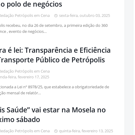
o polo de negócios
Redação Petrópolis em Cena
sexta-feira, outubro 03, 2025
lis recebeu, no dia 26 de setembro, a primeira edição do 360
nce , evento de negócios…
a é lei: Transparência e Eficiência
ransporte Público de Petrópolis
Redação Petrópolis em Cena
nda-feira, fevereiro 17, 2025
cionada a Lei nº 8978/25, que estabelece a obrigatoriedade de
ção mensal de relatór…
is Saúde” vai estar na Mosela no
ximo sábado
Redação Petrópolis em Cena
quinta-feira, fevereiro 13, 2025