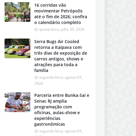
16 corridas vão
movimentar Petrópolis
até o fim de 2026; confira
o calendário completo
quinta-feira, julho 30, 2026
Serra Bugs Air Cooled
retorna a Itaipava com
três dias de exposição de
carros antigos, shows e
atrações para toda a
família
segunda-feira, agosto 03,
2026
Parceria entre Bunka-Sai e
Senac RJ amplia
programação com
oficinas, aulas-show e
experiências
gastronômicas
segunda-feira, agosto 03,