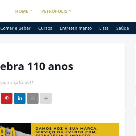
HOME
PETRÓPOLIS
Comer e Beber
Cursos
Entretenimento
Lista
Saúde
lebra 110 anos
ira, março 02, 2011