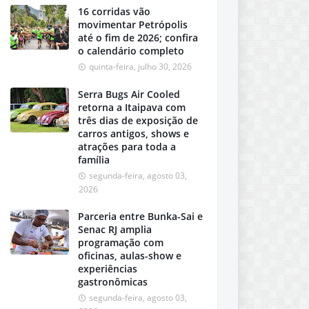
16 corridas vão
movimentar Petrópolis
até o fim de 2026; confira
o calendário completo
quinta-feira, julho 30, 2026
Serra Bugs Air Cooled
retorna a Itaipava com
três dias de exposição de
carros antigos, shows e
atrações para toda a
família
segunda-feira, agosto 03,
2026
Parceria entre Bunka-Sai e
Senac RJ amplia
programação com
oficinas, aulas-show e
experiências
gastronômicas
segunda-feira, agosto 03,