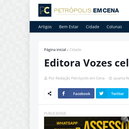
Artigos
Bem Estar
Cidade
Colunas
Página inicial
Cidade
Editora Vozes ce
Por Redação Petrópolis em Cena
quarta-fe
Facebook
Twitter
PUBLICIDADE