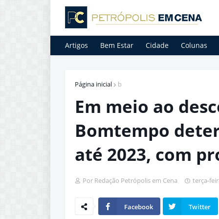
Artigos
Bem Estar
Cidade
Colunas
Página inicial
b
Em meio ao desc
Bomtempo deter
até 2023, com pr
Por Redação Petrópolis em Cena
terça-fei
Facebook
Twitter