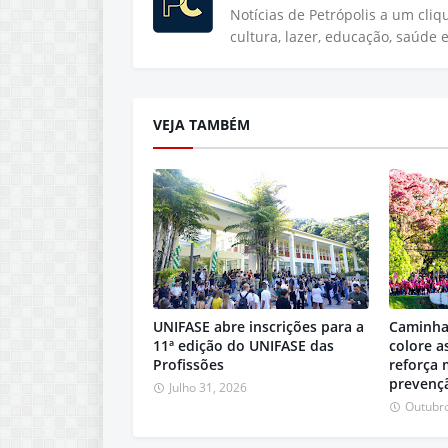
Notícias de Petrópolis a um cli
cultura, lazer, educação, saúde 
VEJA TAMBÉM
UNIFASE abre inscrições para a
Caminha
11ª edição do UNIFASE das
colore a
Profissões
reforça
prevençã
Julho 31, 2026
Outubro