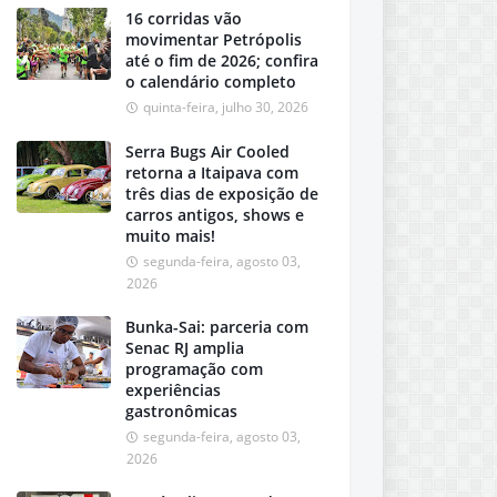
16 corridas vão
movimentar Petrópolis
até o fim de 2026; confira
o calendário completo
quinta-feira, julho 30, 2026
Serra Bugs Air Cooled
retorna a Itaipava com
três dias de exposição de
carros antigos, shows e
muito mais!
segunda-feira, agosto 03,
2026
Bunka-Sai: parceria com
Senac RJ amplia
programação com
experiências
gastronômicas
segunda-feira, agosto 03,
2026