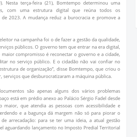
TU). Nesta terça-feira (21), Bomtempo determinou uma
os, com uma estrutura digital que reúna todos os
io de 2023. A mudança reduz a burocracia e promove a
itor na campanha foi o de fazer a gestão da qualidade,
rviços públicos. O governo tem que entrar na era digital,
o maior compromisso é reconectar o governo e a cidade,
tar no serviço público. E o cidadão não vai confiar no
estrutura de organização”, disse Bomtempo, que criou o
, serviços que desburocratizaram a máquina pública.
documentos são apenas alguns dos vários problemas
paço está em prédio anexo ao Palácio Sérgio Fadel desde
o maior, que atendia as pessoas com acessibilidade e
 perdendo e a bagunça dá margem não só para piorar o
e arrecadação: para se ter uma ideia, a atual gestão
l aguardando lançamento no Imposto Predial Territorial