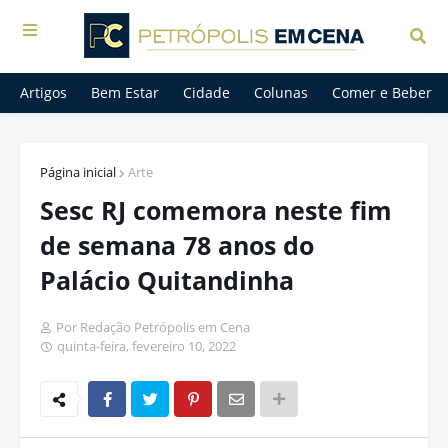
Artigos
Bem Estar
Cidade
Colunas
Comer e Beber
Página inicial
Arte
Sesc RJ comemora neste fim
de semana 78 anos do
Palácio Quitandinha
Por Redação Petrópolis em Cena
quinta-feira, fevereiro 10, 2022