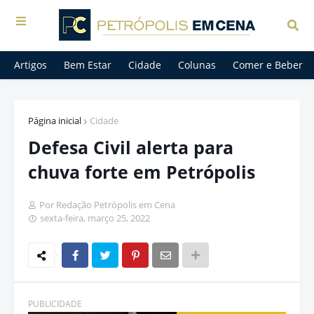
Artigos
Bem Estar
Cidade
Colunas
Comer e Beber
Página inicial
Cidade
Defesa Civil alerta para
chuva forte em Petrópolis
Por Redação Petrópolis em Cena
sexta-feira, março 25, 2022
PUBLICIDADE