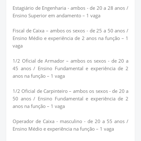
Estagiário de Engenharia - ambos - de 20 a 28 anos /
Ensino Superior em andamento – 1 vaga
Fiscal de Caixa – ambos os sexos - de 25 a 50 anos /
Ensino Médio e experiência de 2 anos na função – 1
vaga
1/2 Oficial de Armador – ambos os sexos - de 20 a
45 anos / Ensino Fundamental e experiência de 2
anos na função – 1 vaga
1/2 Oficial de Carpinteiro – ambos os sexos - de 20 a
50 anos / Ensino Fundamental e experiência de 2
anos na função – 1 vaga
Operador de Caixa - masculino - de 20 a 55 anos /
Ensino Médio e experiência na função – 1 vaga