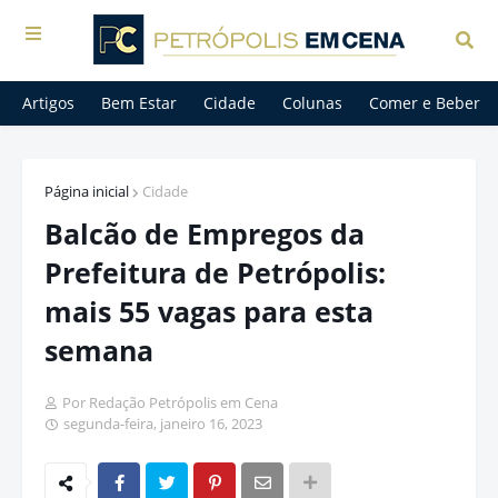
Artigos
Bem Estar
Cidade
Colunas
Comer e Beber
Página inicial
Cidade
Balcão de Empregos da
Prefeitura de Petrópolis:
mais 55 vagas para esta
semana
Por Redação Petrópolis em Cena
segunda-feira, janeiro 16, 2023