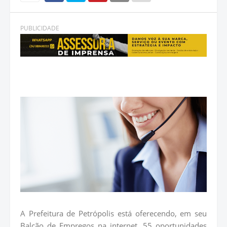
PUBLICIDADE
A Prefeitura de Petrópolis está oferecendo, em seu
Balcão de Empregos na internet, 55 oportunidades