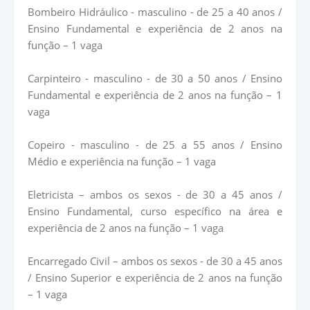
Bombeiro Hidráulico - masculino - de 25 a 40 anos /
Ensino Fundamental e experiência de 2 anos na
função – 1 vaga
Carpinteiro - masculino - de 30 a 50 anos / Ensino
Fundamental e experiência de 2 anos na função – 1
vaga
Copeiro - masculino - de 25 a 55 anos / Ensino
Médio e experiência na função – 1 vaga
Eletricista – ambos os sexos - de 30 a 45 anos /
Ensino Fundamental, curso específico na área e
experiência de 2 anos na função – 1 vaga
Encarregado Civil – ambos os sexos - de 30 a 45 anos
/ Ensino Superior e experiência de 2 anos na função
– 1 vaga