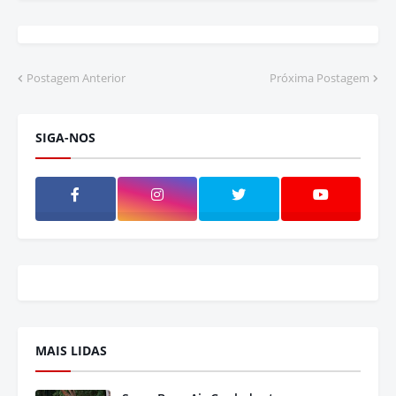
Postagem Anterior
Próxima Postagem
SIGA-NOS
MAIS LIDAS