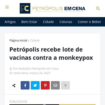
Artigos
Bem Estar
Cidade
Colunas
Comer e Beber
Página inicial
Cidade
Petrópolis recebe lote de
vacinas contra a monkeypox
Por Redação Petrópolis em Cena
sexta-feira, março 24, 2023
PUBLICIDADE