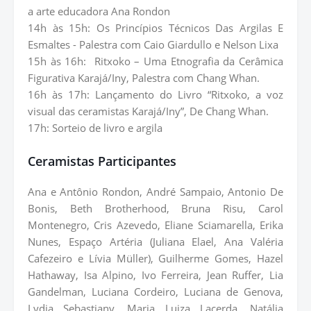
a arte educadora Ana Rondon
14h às 15h: Os Princípios Técnicos Das Argilas E
Esmaltes - Palestra com Caio Giardullo e Nelson Lixa
15h às 16h:
Ritxoko – Uma Etnografia da Cerâmica
Figurativa Karajá/Iny, Palestra com Chang Whan.
16h às 17h: Lançamento do Livro “Ritxoko, a voz
visual das ceramistas Karajá/Iny”, De Chang Whan.
17h: Sorteio de livro e argila
Ceramistas Participantes
Ana e Antônio Rondon, André Sampaio, Antonio De
Bonis, Beth Brotherhood, Bruna Risu, Carol
Montenegro, Cris Azevedo, Eliane Sciamarella, Erika
Nunes, Espaço Artéria (Juliana Elael, Ana Valéria
Cafezeiro e Lívia Müller), Guilherme Gomes, Hazel
Hathaway, Isa Alpino, Ivo Ferreira, Jean Ruffer, Lia
Gandelman, Luciana Cordeiro, Luciana de Genova,
Lydia Sebastiany, Maria Luiza Lacerda, Natália