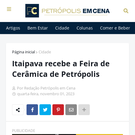
Artigos
Bem Estar
Cidade
Colunas
Comer e Beber
Página inicial
Cidade
Itaipava recebe a Feira de
Cerâmica de Petrópolis
Por Redação Petrópolis em Cena
quarta-feira, novembro 01, 2023
PUBLICIDADE