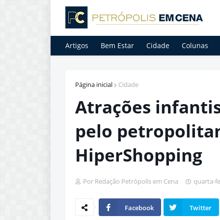
Artigos
Bem Estar
Cidade
Colunas
Página inicial
Cidade
Atrações infanti
pelo petropolita
HiperShopping
Por Redação Petrópolis em Cena
quarta-f
Facebook
Twitter