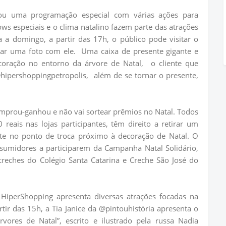
u uma programação especial com várias ações para
hows especiais e o clima natalino fazem parte das atrações
a a domingo, a partir das 17h, o público pode visitar o
rar uma foto com ele.
Uma caixa de presente gigante e
coração no entorno da árvore de Natal,
o cliente que
hipershoppingpetropolis,
além de se tornar o presente,
mprou-ganhou e não vai sortear prêmios no Natal. Todos
eais nas lojas participantes, têm direito a retirar um
te no ponto de troca próximo à decoração de Natal. O
sumidores a participarem da Campanha Natal Solidário,
creches do Colégio Santa Catarina e Creche São José do
iperShopping apresenta diversas atrações focadas na
rtir das 15h, a Tia Janice da @pintouhistória apresenta o
vores de Natal”, escrito e ilustrado pela russa Nadia