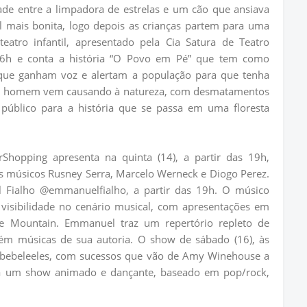
ade entre a limpadora de estrelas e um cão que ansiava
 mais bonita, logo depois as crianças partem para uma
teatro infantil, apresentado pela Cia Satura de Teatro
16h e conta a história “O Povo em Pé” que tem como
 que ganham voz e alertam a população para que tenha
 o homem vem causando à natureza, com desmatamentos
público para a história que se passa em uma floresta
Shopping apresenta na quinta (14), a partir das 19h,
s músicos Rusney Serra, Marcelo Werneck e Diogo Perez.
 Fialho @emmanuelfialho, a partir das 19h. O músico
isibilidade no cenário musical, com apresentações em
he Mountain. Emmanuel traz um repertório repleto de
bém músicas de sua autoria. O show de sábado (16), às
 @bebeleeles, com sucessos que vão de Amy Winehouse a
a um show animado e dançante, baseado em pop/rock,