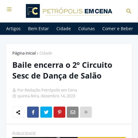
Artigos
Bem Estar
Cidade
Colunas
Comer e Beber
Página inicial
Cidade
Baile encerra o 2º Circuito
Sesc de Dança de Salão
Por Redação Petrópolis em Cena
quinta-feira, dezembro 14, 2023
PUBLICIDADE