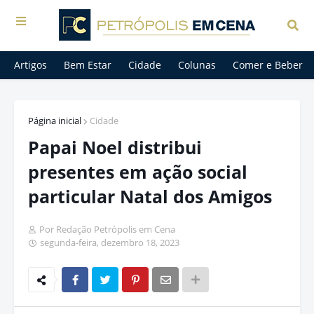
Artigos
Bem Estar
Cidade
Colunas
Comer e Beber
Página inicial
Cidade
Papai Noel distribui
presentes em ação social
particular Natal dos Amigos
Por Redação Petrópolis em Cena
segunda-feira, dezembro 18, 2023