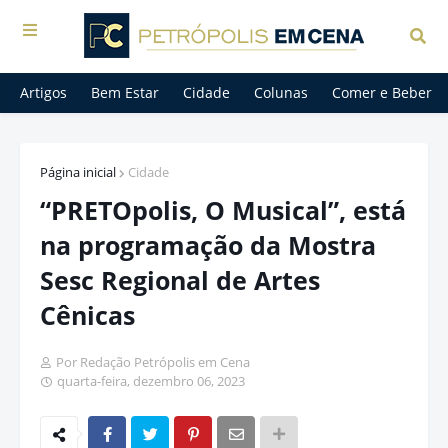
Artigos
Bem Estar
Cidade
Colunas
Comer e Beber
Página inicial
Cidade
“PRETOpolis, O Musical”, está
na programação da Mostra
Sesc Regional de Artes
Cênicas
Por Redação Petrópolis em Cena
quarta-feira, dezembro 06, 2023