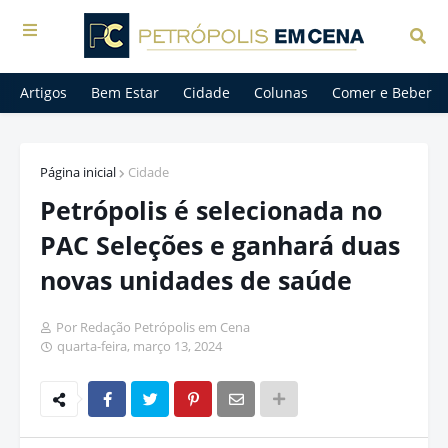
Artigos
Bem Estar
Cidade
Colunas
Comer e Beber
Página inicial
Cidade
Petrópolis é selecionada no
PAC Seleções e ganhará duas
novas unidades de saúde
Por Redação Petrópolis em Cena
quarta-feira, março 13, 2024