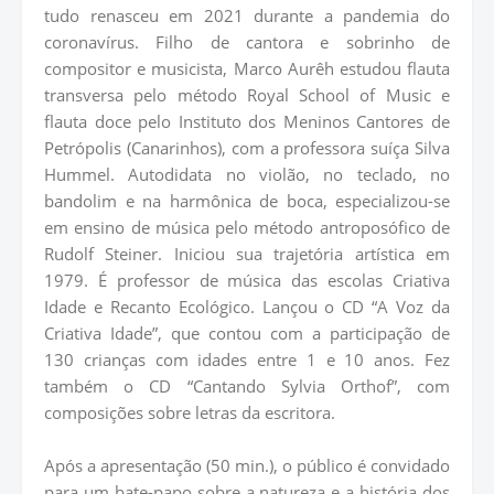
tudo renasceu em 2021 durante a pandemia do
coronavírus. Filho de cantora e sobrinho de
compositor e musicista, Marco Aurêh estudou flauta
transversa pelo método Royal School of Music e
flauta doce pelo Instituto dos Meninos Cantores de
Petrópolis (Canarinhos), com a professora suíça Silva
Hummel. Autodidata no violão, no teclado, no
bandolim e na harmônica de boca, especializou-se
em ensino de música pelo método antroposófico de
Rudolf Steiner. Iniciou sua trajetória artística em
1979. É professor de música das escolas Criativa
Idade e Recanto Ecológico. Lançou o CD “A Voz da
Criativa Idade”, que contou com a participação de
130 crianças com idades entre 1 e 10 anos. Fez
também o CD “Cantando Sylvia Orthof”, com
composições sobre letras da escritora.
Após a apresentação (50 min.), o público é convidado
para um bate-papo sobre a natureza e a história dos