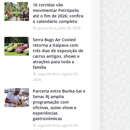
16 corridas vão
movimentar Petrópolis
até o fim de 2026; confira
o calendário completo
quinta-feira, julho 30, 2026
Serra Bugs Air Cooled
retorna a Itaipava com
três dias de exposição de
carros antigos, shows e
atrações para toda a
família
segunda-feira, agosto 03,
2026
Parceria entre Bunka-Sai e
Senac RJ amplia
programação com
oficinas, aulas-show e
experiências
gastronômicas
segunda-feira, agosto 03,