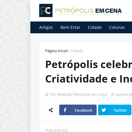
Artigos
Bem Estar
Cidade
Colunas
Página inicial
Cidade
Petrópolis celeb
Criatividade e I
Por Redação Petrópolis em Cena
quarta-fe
Facebook
Twitter
PUBLICIDADE