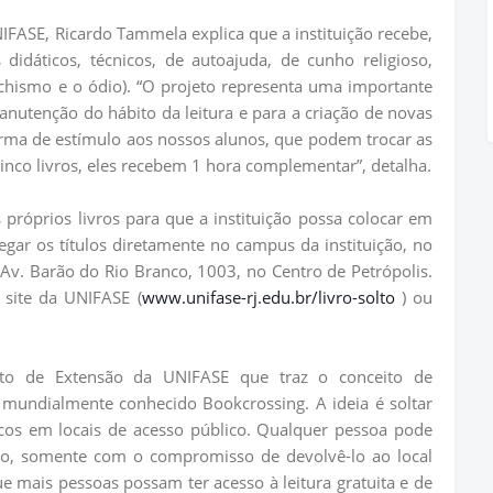
FASE, Ricardo Tammela explica que a instituição recebe,
 didáticos, técnicos, de autoajuda, de cunho religioso,
chismo e o ódio). “O projeto representa uma importante
anutenção do hábito da leitura e para a criação de novas
orma de estímulo aos nossos alunos, que podem trocar as
nco livros, eles recebem 1 hora complementar”, detalha.
 próprios livros para que a instituição possa colocar em
egar os títulos diretamente no campus da instituição, no
 Av. Barão do Rio Branco, 1003, no Centro de Petrópolis.
 site da UNIFASE (
www.unifase-rj.edu.br/livro-solto
) ou
to de Extensão da UNIFASE que traz o conceito de
 mundialmente conhecido Bookcrossing. A ideia é soltar
icos em locais de acesso público. Qualquer pessoa pode
ro, somente com o compromisso de devolvê-lo ao local
e mais pessoas possam ter acesso à leitura gratuita e de