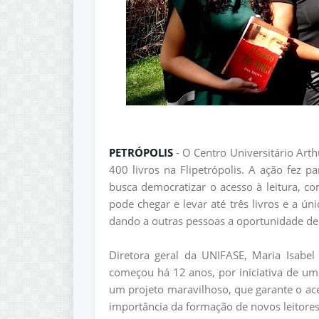
PETRÓPOLIS
- O Centro Universitário Art
400 livros na Flipetrópolis. A ação fez p
busca democratizar o acesso à leitura, c
pode chegar e levar até três livros e a ún
dando a outras pessoas a oportunidade de
Diretora geral da UNIFASE, Maria Isabe
começou há 12 anos, por iniciativa de uma
um projeto maravilhoso, que garante o aces
importância da formação de novos leitores