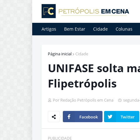
Artigos
Bem Estar
Cidade
Colunas
Página inicial
Cidade
UNIFASE solta ma
Flipetrópolis
Por Redação Petrópolis em Cena
segunda-f
Facebook
Twitter
PUBLICIDADE