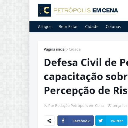
Artigos
Bem Estar
Cidade
Colunas
Página inicial
Cidade
Defesa Civil de P
capacitação sob
Percepção de Ris
Por Redação Petrópolis em Cena
terça-fei
Facebook
Twitter