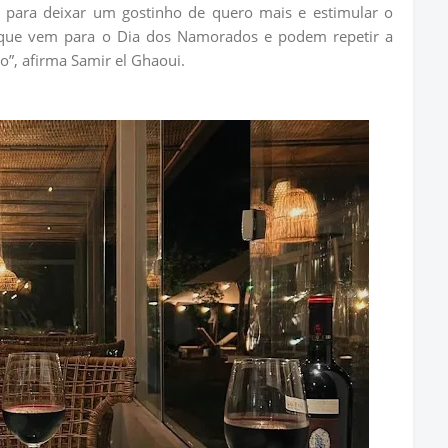
 para deixar um gostinho de quero mais e estimular o
s que vem para o Dia dos Namorados e podem repetir a
”, afirma Samir el Ghaoui.