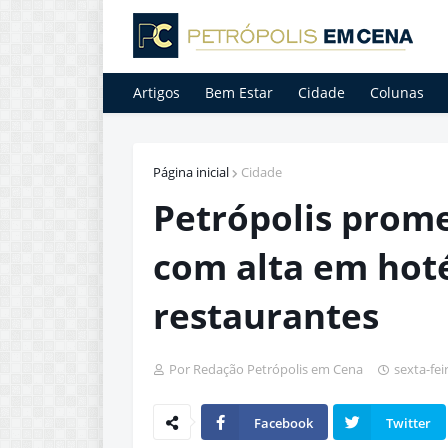
Artigos
Bem Estar
Cidade
Colunas
Página inicial
Cidade
Petrópolis prom
com alta em hoté
restaurantes
Por Redação Petrópolis em Cena
sexta-fei
Facebook
Twitter