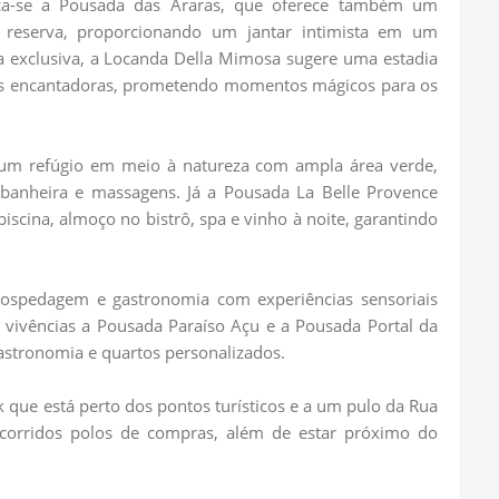
ca-se a Pousada das Araras, que oferece também um
e reserva, proporcionando um jantar intimista em um
a exclusiva, a Locanda Della Mimosa sugere uma estadia
es encantadoras, prometendo momentos mágicos para os
 um refúgio em meio à natureza com ampla área verde,
a, banheira e massagens. Já a Pousada La Belle Provence
piscina, almoço no bistrô, spa e vinho à noite, garantindo
hospedagem e gastronomia com experiências sensoriais
ivências a Pousada Paraíso Açu e a Pousada Portal da
stronomia e quartos personalizados.
k que está perto dos pontos turísticos e a um pulo da Rua
corridos polos de compras, além de estar próximo do