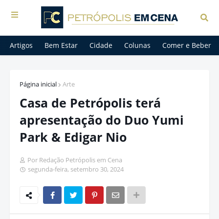
Artigos
Bem Estar
Cidade
Colunas
Comer e Beber
Página inicial
Arte
Casa de Petrópolis terá
apresentação do Duo Yumi
Park & Edigar Nio
Por Redação Petrópolis em Cena
segunda-feira, setembro 30, 2024