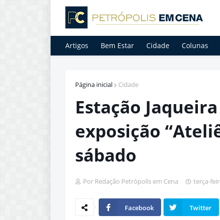
Artigos
Bem Estar
Cidade
Colunas
Página inicial
Cidade
Estação Jaqueira
exposição “Ateli
sábado
Por Redação Petrópolis em Cena
terça-fei
Facebook
Twitter