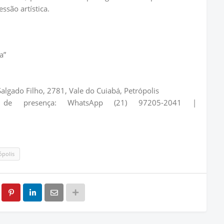
ssão artística.
a”
Salgado Filho, 2781, Vale do Cuiabá, Petrópolis
 de presença: WhatsApp (21) 97205-2041 |
ópolis