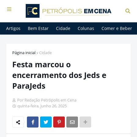
Artigos
Bem Estar
Cidade
Colunas
Comer e Beber
Página inicial
Cidade
Festa marcou o
encerramento dos Jeds e
ParaJeds
Por Redação Petrópolis em Cena
quinta-feira, junho 26, 2025