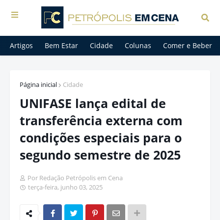
Artigos
Bem Estar
Cidade
Colunas
Comer e Beber
Página inicial
Cidade
UNIFASE lança edital de
transferência externa com
condições especiais para o
segundo semestre de 2025
Por Redação Petrópolis em Cena
terça-feira, junho 03, 2025