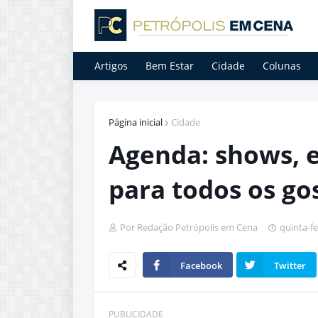
Artigos
Bem Estar
Cidade
Colunas
Página inicial
Cidade
Agenda: shows, e
para todos os go
Por Redação Petrópolis em Cena
quinta-fe
Facebook
Twitter
PUBLICIDADE