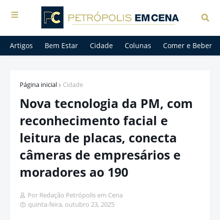
Artigos
Bem Estar
Cidade
Colunas
Comer e Beber
Página inicial
Cidade
Nova tecnologia da PM, com
reconhecimento facial e
leitura de placas, conecta
câmeras de empresários e
moradores ao 190
Por Redação Petrópolis em Cena
quinta-feira, outubro 23, 2025