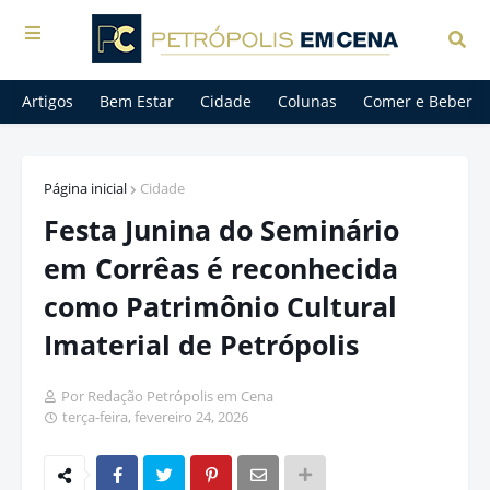
Artigos
Bem Estar
Cidade
Colunas
Comer e Beber
Página inicial
Cidade
Festa Junina do Seminário
em Corrêas é reconhecida
como Patrimônio Cultural
Imaterial de Petrópolis
Por Redação Petrópolis em Cena
terça-feira, fevereiro 24, 2026