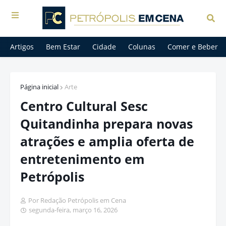
Artigos
Bem Estar
Cidade
Colunas
Comer e Beber
Página inicial
Arte
Centro Cultural Sesc
Quitandinha prepara novas
atrações e amplia oferta de
entretenimento em
Petrópolis
Por Redação Petrópolis em Cena
segunda-feira, março 16, 2026