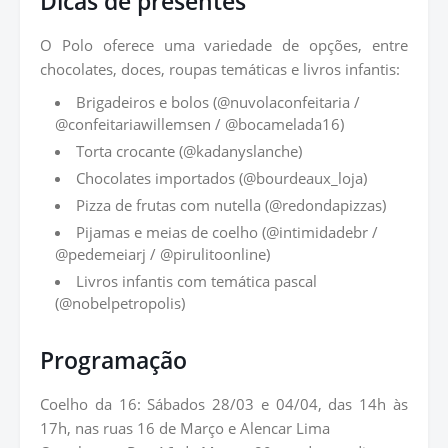
Dicas de presentes
O Polo oferece uma variedade de opções, entre
chocolates, doces, roupas temáticas e livros infantis:
Brigadeiros e bolos (@nuvolaconfeitaria /
@confeitariawillemsen / @bocamelada16)
Torta crocante (@kadanyslanche)
Chocolates importados (@bourdeaux_loja)
Pizza de frutas com nutella (@redondapizzas)
Pijamas e meias de coelho (@intimidadebr /
@pedemeiarj / @pirulitoonline)
Livros infantis com temática pascal
(@nobelpetropolis)
Programação
Coelho da 16: Sábados 28/03 e 04/04, das 14h às
17h, nas ruas 16 de Março e Alencar Lima