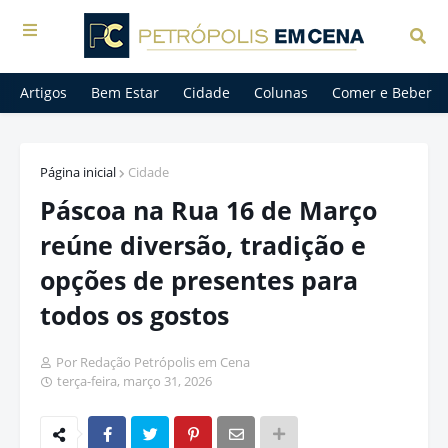
Artigos
Bem Estar
Cidade
Colunas
Comer e Beber
Página inicial
Cidade
Páscoa na Rua 16 de Março
reúne diversão, tradição e
opções de presentes para
todos os gostos
Por Redação Petrópolis em Cena
terça-feira, março 31, 2026