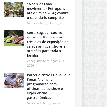
16 corridas vão
movimentar Petrópolis
até o fim de 2026; confira
o calendário completo
quinta-feira, julho 30, 2026
Serra Bugs Air Cooled
retorna a Itaipava com
três dias de exposição de
carros antigos, shows e
atrações para toda a
família
segunda-feira, agosto 03,
2026
Parceria entre Bunka-Sai e
Senac RJ amplia
programação com
oficinas, aulas-show e
experiências
gastronômicas
segunda-feira, agosto 03,