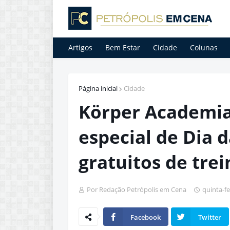
Artigos
Bem Estar
Cidade
Colunas
Página inicial
Cidade
Körper Academi
especial de Dia 
gratuitos de trei
Por Redação Petrópolis em Cena
quinta-fe
Facebook
Twitter