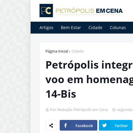
Artigos
Bem Estar
Cidade
Colunas
Página inicial
Cidade
Petrópolis integ
voo em homenag
14-Bis
Por Redação Petrópolis em Cena
segunda-f
Facebook
Twitter