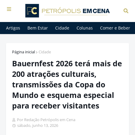
Artigos
Bem Estar
Cidade
Colunas
Comer e Beber
Página inicial
Cidade
Bauernfest 2026 terá mais de
200 atrações culturais,
transmissões da Copa do
Mundo e esquema especial
para receber visitantes
Por Redação Petrópolis em Cena
sábado, junho 13, 2026