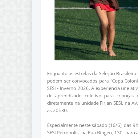
Enquanto as estrelas da Seleção Brasileir
podem ser convocados para “Copa Colonin
SESI - Inverno 2026. A experiência une at
de aprendizado coletivo para crianças
diretamente na unidade Firjan SESI, na Av
às 20h30.
Especialmente neste sábado (16/6), das 9
SESI Petrópolis, na Rua Bingen, 130, para 