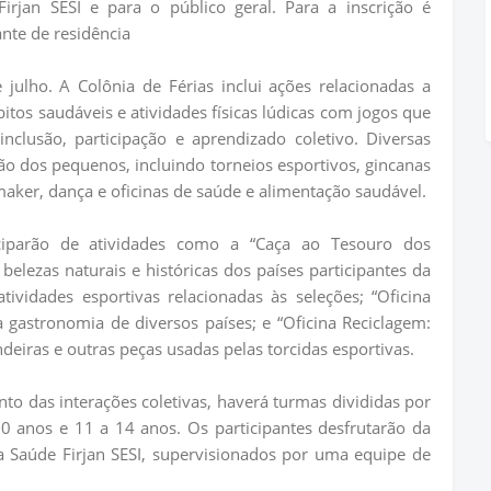
Firjan SESI e para o público geral. Para a inscrição é
nte de residência
julho. A Colônia de Férias inclui ações relacionadas a
os saudáveis e atividades físicas lúdicas com jogos que
clusão, participação e aprendizado coletivo. Diversas
ão dos pequenos, incluindo torneios esportivos, gincanas
maker, dança e oficinas de saúde e alimentação saudável.
iciparão de atividades como a “Caça ao Tesouro dos
elezas naturais e históricas dos países participantes da
ividades esportivas relacionadas às seleções; “Oficina
gastronomia de diversos países; e “Oficina Reciclagem:
eiras e outras peças usadas pelas torcidas esportivas.
ento das interações coletivas, haverá turmas divididas por
 10 anos e 11 a 14 anos. Os participantes desfrutarão da
a Saúde Firjan SESI, supervisionados por uma equipe de