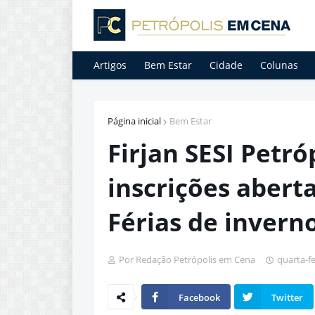
Artigos
Bem Estar
Cidade
Colunas
Página inicial
Bem Estar
Firjan SESI Petró
inscrições abert
Férias de invern
Por Redação Petrópolis em Cena
quarta-fe
Facebook
Twitter