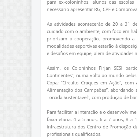
para ex-coloninhos, alunos das escolas 
necessário apresentar RG, CPF e Comprova
As atividades acontecerão de 20 a 31 de 
cuidado com o ambiente, com foco em hábit
priorizam a cooperação, promovendo a in
modalidades esportivas estarão à disposiç
e desafios em equipe, além de atividades 
Assim, os Coloninhos Firjan SESI part
Continentes”, numa volta ao mundo pelas b
Copa; “Circuito Craques em Ação”, com at
Alimentação dos Campeões”, abordando a 
Torcida Sustentável”, com produção de band
Para facilitar a interação e o desenvolvim
faixa etária: 4 a 5 anos, 6 a 7 anos, 8 a
infraestrutura dos Centro de Promoção d
profissionais qualificados.