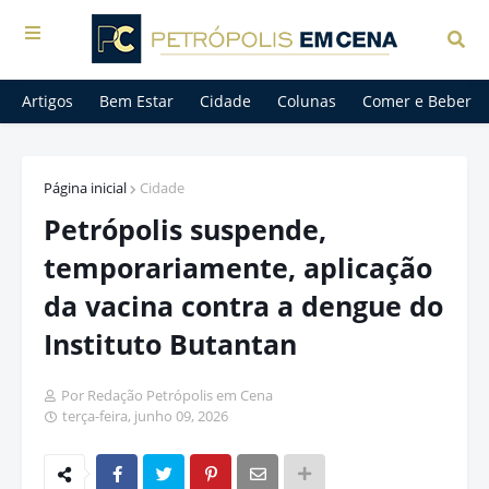
Artigos
Bem Estar
Cidade
Colunas
Comer e Beber
Página inicial
Cidade
Petrópolis suspende,
temporariamente, aplicação
da vacina contra a dengue do
Instituto Butantan
Por Redação Petrópolis em Cena
terça-feira, junho 09, 2026