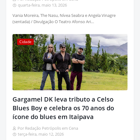
quarta-feira, maio 13, 2026
Vania Moreira, The Nasu, Nívea Seabra e Angela Vinagre
(sentada) / Divulgação O Teatro Afonso Ari…
Cidade
Gargamel DK leva tributo a Celso
Blues Boy e celebra os 70 anos do
ícone do blues em Itaipava
Por Redação Petrópolis em Cena
terça-feira, maio 12, 2026