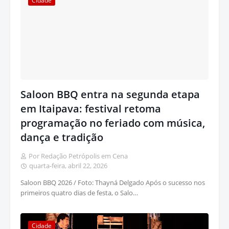
Cidade
Saloon BBQ entra na segunda etapa
em Itaipava: festival retoma
programação no feriado com música,
dança e tradição
Por Redação Petrópolis em Cena
quarta-feira, abril 22, 2026
Saloon BBQ 2026 / Foto: Thayná Delgado Após o sucesso nos
primeiros quatro dias de festa, o Salo…
Cidade