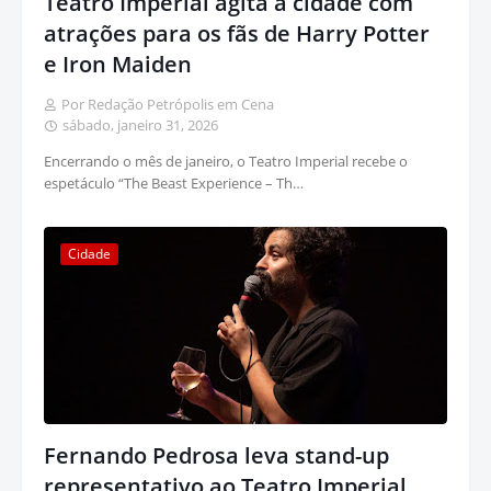
Teatro Imperial agita a cidade com
atrações para os fãs de Harry Potter
e Iron Maiden
Por Redação Petrópolis em Cena
sábado, janeiro 31, 2026
Encerrando o mês de janeiro, o Teatro Imperial recebe o
espetáculo “The Beast Experience – Th…
Cidade
Fernando Pedrosa leva stand-up
representativo ao Teatro Imperial,