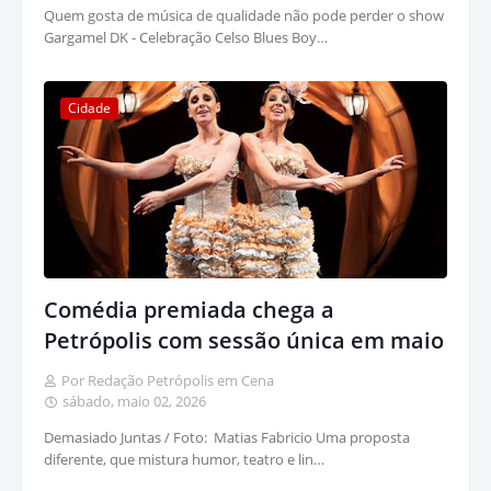
Quem gosta de música de qualidade não pode perder o show
Gargamel DK - Celebração Celso Blues Boy…
Cidade
Comédia premiada chega a
Petrópolis com sessão única em maio
Por Redação Petrópolis em Cena
sábado, maio 02, 2026
Demasiado Juntas / Foto: Matias Fabricio Uma proposta
diferente, que mistura humor, teatro e lin…