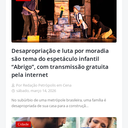
Desapropriação e luta por moradia
são tema do espetáculo infantil
“Abrigo”, com transmissão gratuita
pela internet
Por Redação Petrópolis em Cena
sábado, março 14, 2026
No subúrbio de uma metrópole brasileira, uma família é
desapropriada de sua casa para a construçã…
Cidade