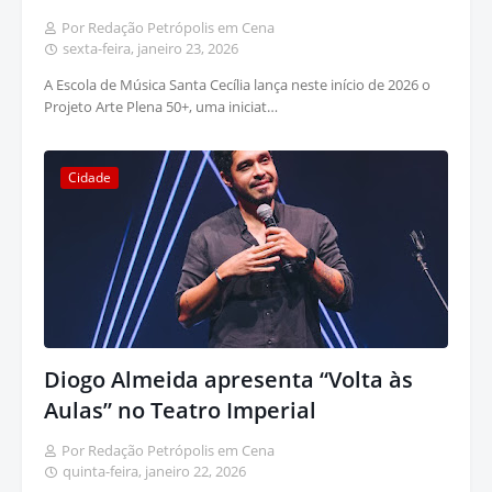
Por Redação Petrópolis em Cena
sexta-feira, janeiro 23, 2026
A Escola de Música Santa Cecília lança neste início de 2026 o
Projeto Arte Plena 50+, uma iniciat…
Cidade
Diogo Almeida apresenta “Volta às
Aulas” no Teatro Imperial
Por Redação Petrópolis em Cena
quinta-feira, janeiro 22, 2026