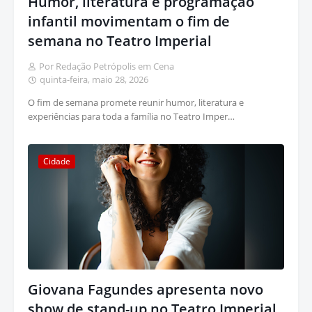
Humor, literatura e programação
infantil movimentam o fim de
semana no Teatro Imperial
Por Redação Petrópolis em Cena
quinta-feira, maio 28, 2026
O fim de semana promete reunir humor, literatura e
experiências para toda a família no Teatro Imper…
Cidade
Giovana Fagundes apresenta novo
show de stand-up no Teatro Imperial