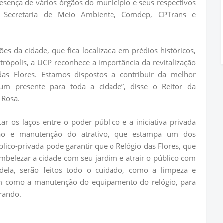
esença de vários órgãos do município e seus respectivos
, Secretaria de Meio Ambiente, Comdep, CPTrans e
es da cidade, que fica localizada em prédios históricos,
rópolis, a UCP reconhece a importância da revitalização
as Flores. Estamos dispostos a contribuir da melhor
um presente para toda a cidade”, disse o Reitor da
 Rosa.
tar os laços entre o poder público e a iniciativa privada
ão e manutenção do atrativo, que estampa um dos
lico-privada pode garantir que o Relógio das Flores, que
embelezar a cidade com seu jardim e atrair o público com
ela, serão feitos todo o cuidado, como a limpeza e
sim como a manutenção do equipamento do relógio, para
rando.