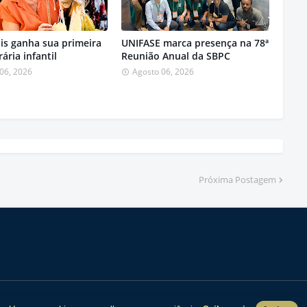
is ganha sua primeira
UNIFASE marca presença na 78ª
erária infantil
Reunião Anual da SBPC
06, 2026
Agosto 06, 2026
Próxima Postagem
Home
Quem somos
Expediente
Anuncie
Contat