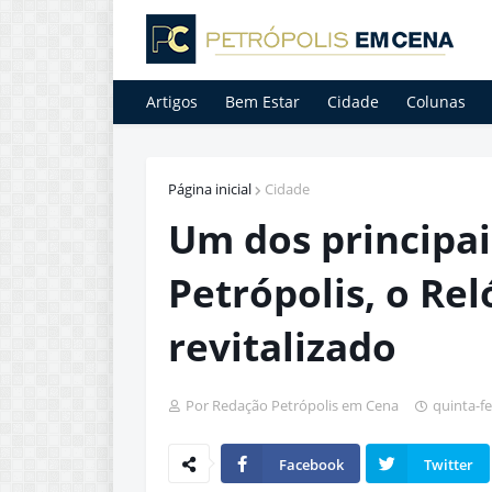
Artigos
Bem Estar
Cidade
Colunas
Página inicial
Cidade
Um dos principai
Petrópolis, o Rel
revitalizado
Por Redação Petrópolis em Cena
quinta-fe
Facebook
Twitter