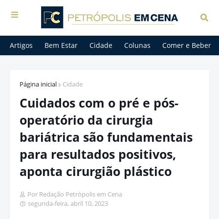
Artigos
Bem Estar
Cidade
Colunas
Comer e Beber
Página inicial
Cidade
Cuidados com o pré e pós-
operatório da cirurgia
bariátrica são fundamentais
para resultados positivos,
aponta cirurgião plástico
Por Redação Petrópolis em Cena
segunda-feira, abril 10, 2023