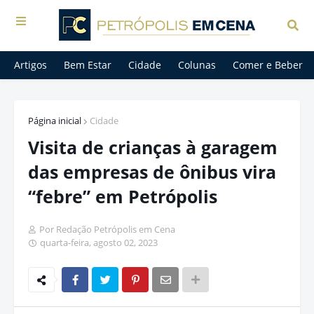
Artigos
Bem Estar
Cidade
Colunas
Comer e Beber
Página inicial
Cidade
Visita de crianças à garagem
das empresas de ônibus vira
“febre” em Petrópolis
Por Redação Petrópolis em Cena
quarta-feira, agosto 02, 2023