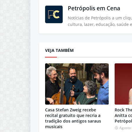
Petrópolis em Cena
Notícias de Petrópolis a um cli
cultura, lazer, educação, saúde 
VEJA TAMBÉM
Casa Stefan Zweig recebe
Rock Th
recital gratuito que recria a
Anitta 
tradição dos antigos saraus
Petrópol
musicais
Agosto 