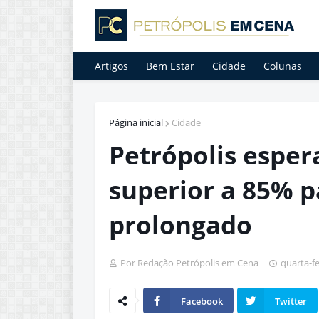
Artigos
Bem Estar
Cidade
Colunas
Página inicial
Cidade
Petrópolis esper
superior a 85% p
prolongado
Por Redação Petrópolis em Cena
quarta-f
Facebook
Twitter