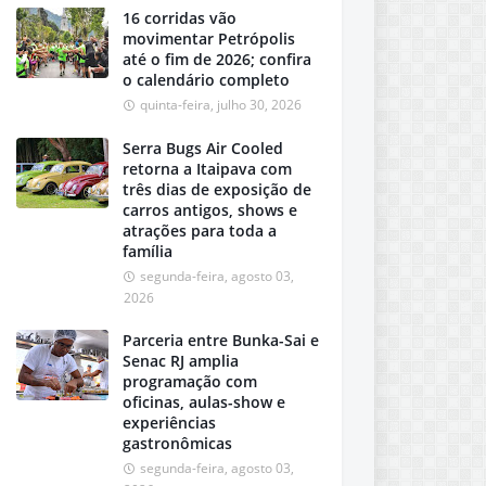
16 corridas vão
movimentar Petrópolis
até o fim de 2026; confira
o calendário completo
quinta-feira, julho 30, 2026
Serra Bugs Air Cooled
retorna a Itaipava com
três dias de exposição de
carros antigos, shows e
atrações para toda a
família
segunda-feira, agosto 03,
2026
Parceria entre Bunka-Sai e
Senac RJ amplia
programação com
oficinas, aulas-show e
experiências
gastronômicas
segunda-feira, agosto 03,