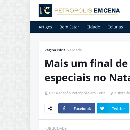
Artigos
Bem Estar
Cidade
Colunas
Página inicial
Cidade
Mais um final d
especiais no Nat
Por Redação Petrópolis em Cena
quinta-f
Facebook
Twitter
PUBLICIDADE