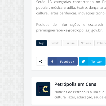
Serão 13 categorias concorrendo no P
popular, música erudita, teatro, dança, art
cultural, artes periféricas, inovações tecno
Pedidos de informações e esclareci
premioguerrapeixe@petropolis.rj.gov.br.
Tags
Cidade
Cultura
Notícias
Petrópo
Facebook
Twitter
Petrópolis em Cena
Notícias de Petrópolis a um cli
cultura, lazer, educação, saúde 