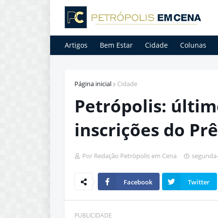
Artigos
Bem Estar
Cidade
Colunas
Página inicial
Cidade
Petrópolis: últim
inscrições do Pr
Por Redação Petrópolis em Cena
segunda-f
Facebook
Twitter
PUBLICIDADE