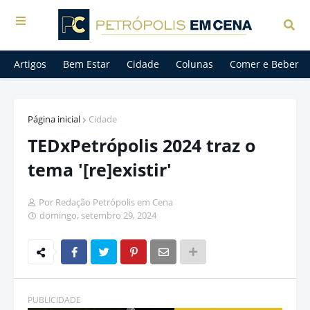
Artigos
Bem Estar
Cidade
Colunas
Comer e Beber
Página inicial
Cidade
TEDxPetrópolis 2024 traz o
tema '[re]existir'
Por Redação Petrópolis em Cena
domingo, setembro 29, 2024
PUBLICIDADE