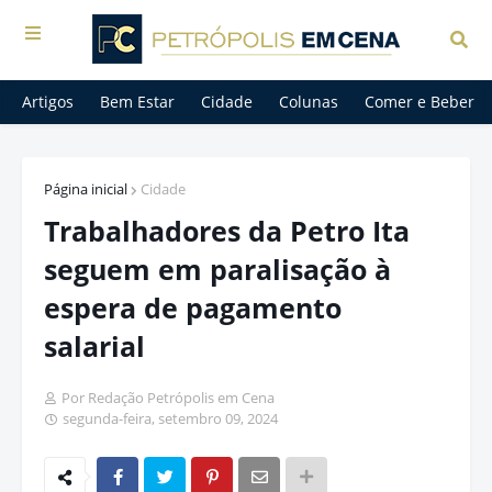
Artigos
Bem Estar
Cidade
Colunas
Comer e Beber
Página inicial
Cidade
Trabalhadores da Petro Ita
seguem em paralisação à
espera de pagamento
salarial
Por Redação Petrópolis em Cena
segunda-feira, setembro 09, 2024