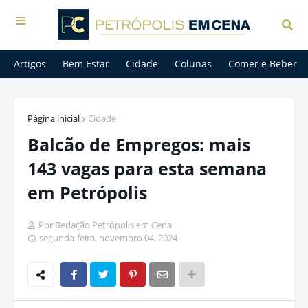
Artigos
Bem Estar
Cidade
Colunas
Comer e Beber
Página inicial
Cidade
Balcão de Empregos: mais
143 vagas para esta semana
em Petrópolis
Por Redação Petrópolis em Cena
segunda-feira, novembro 04, 2024