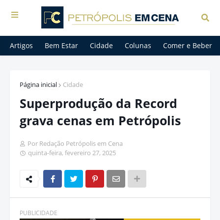
Artigos
Bem Estar
Cidade
Colunas
Comer e Beber
Página inicial
Cidade
Superprodução da Record
grava cenas em Petrópolis
Por Redação Petrópolis em Cena
quinta-feira, fevereiro 27, 2025
PUBLICIDADE