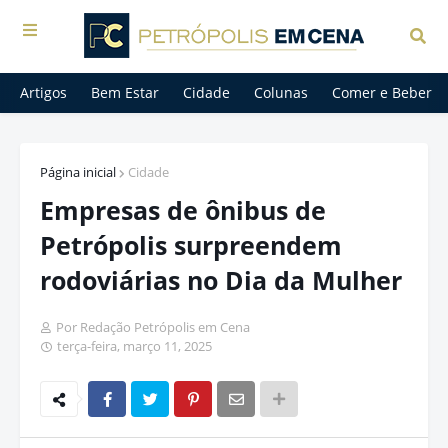
Artigos
Bem Estar
Cidade
Colunas
Comer e Beber
Página inicial
Cidade
Empresas de ônibus de
Petrópolis surpreendem
rodoviárias no Dia da Mulher
Por Redação Petrópolis em Cena
terça-feira, março 11, 2025