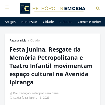
Artigos
Bem Estar
Cidade
Colunas
Comer e Beber
Página inicial
Cidade
Festa Junina, Resgate da
Memória Petropolitana e
Teatro Infantil movimentam
espaço cultural na Avenida
Ipiranga
Por Redação Petrópolis em Cena
sexta-feira, junho 13, 2025