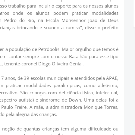
o trabalho para incluir o esporte para os nossos alunos
ntros onde os alunos podem praticar modalidades
em Pedro do Rio, na Escola Monsenhor João de Deus
ianças brincando e suando a camisa", disse o prefeito
er a população de Petrópolis. Maior orgulho que temos é
dem contar sempre com o nosso Batalhão para esse tipo
, tenente-coronel Diogo Oliveira Genial.
 17 anos, de 39 escolas municipais e atendidos pela APAE,
m praticar modalidades paralímpicas, como atletismo,
reativo. São crianças com deficiência física, intelectual,
 espectro autista) e síndrome de Down. Uma delas foi a
 Paulo Freire. A mãe, a administradora Monique Torres,
o pela alegria das crianças.
a noção de quantas crianças tem alguma dificuldade ou