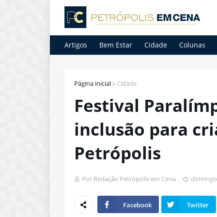
Artigos
Bem Estar
Cidade
Colunas
Página inicial
Cidade
Festival Paralímp
inclusão para cr
Petrópolis
Por Redação Petrópolis em Cena
domingo,
Facebook
Twitter