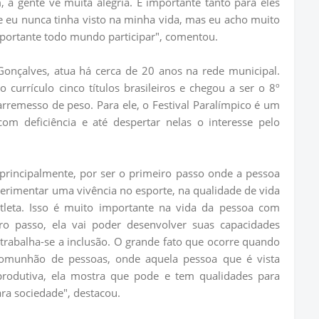
, a gente vê muita alegria. É importante tanto para eles
 eu nunca tinha visto na minha vida, mas eu acho muito
importante todo mundo participar", comentou.
Gonçalves, atua há cerca de 20 anos na rede municipal.
currículo cinco títulos brasileiros e chegou a ser o 8º
arremesso de peso. Para ele, o Festival Paralímpico é um
com deficiência e até despertar nelas o interesse pelo
 principalmente, por ser o primeiro passo onde a pessoa
perimentar uma vivência no esporte, na qualidade de vida
leta. Isso é muito importante na vida da pessoa com
iro passo, ela vai poder desenvolver suas capacidades
 trabalha-se a inclusão. O grande fato que ocorre quando
 comunhão de pessoas, onde aquela pessoa que é vista
rodutiva, ela mostra que pode e tem qualidades para
ara sociedade", destacou.