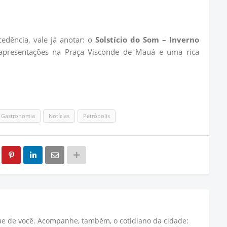
edência, vale já anotar: o
Solstício do Som – Inverno
presentações na Praça Visconde de Mauá e uma rica
Gastronomia
Notícias
Petrópolis
que de você. Acompanhe, também, o cotidiano da cidade: