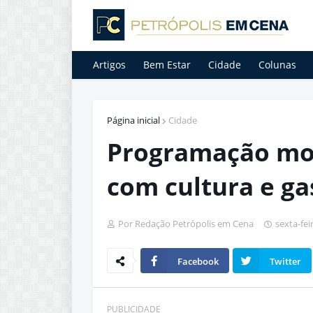
Artigos
Bem Estar
Cidade
Colunas
Página inicial
Cidade
Programação mo
com cultura e g
Por Redação Petrópolis em Cena
sexta-fei
Facebook
Twitter
PUBLICIDADE