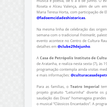
música e poesia, de 6 a 8 de junho. O 
Roseta e Alceu Valença, além de um e
Maria Teresa Horta, com participação de E
@fadoemcidadeshistoricas
.
Na mesma linha de celebração das origen
semana com o tradicional
Freimarkt
, pales
evento acontece no Centro de Cultura Rau
detalhes em
@clube29dejunho
.
A
Casa de Petrópolis Instituto de Cultu
de Aratanha, e realiza nesta sexta (7), às
programação contempla ainda visitas medi
e mais informações:
@culturacasadepetr
Para as famílias, o
Teatro Imperial
tem 
projeto gratuito “Leiturinha” diverte o
saudação das Divas” homenageia grandes 
o musical “Clássicos Encantados”. A progra