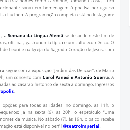
evento traz nomes como Carminho, Yamandu Costa, Cuca
mocionante sarau em homenagem à poetisa portuguesa
lisa Lucinda. A programação completa está no Instagram:
s, a
Semana da Língua Alemã
se despede neste fim de
tras, oficinas, gastronomia típica e um culto ecumênico. O
l de Leoni e na Igreja do Sagrado Coração de Jesus, com
ra
segue com a exposição “Jardim das Delícias”, de Mário
 19h, um concerto com
Carol Panesi e Antônio Guerra
. A
adas ao casarão histórico de sexta a domingo. Ingressos
opolis
.
opções para todas as idades: no domingo, às 11h, o
s pequenos; já na sexta (6), às 20h, o espetáculo “Uma
nomes da música. No sábado (7), às 19h, o palco recebe
mação está disponível no perfil
@teatroimperial
.