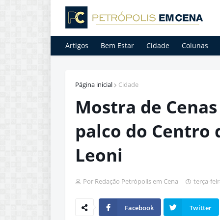
Artigos
Bem Estar
Cidade
Colunas
Página inicial
Cidade
Mostra de Cenas
palco do Centro 
Leoni
Por Redação Petrópolis em Cena
terça-fei
Facebook
Twitter