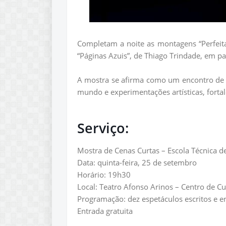
Completam a noite as montagens “Perfeita
“Páginas Azuis”, de Thiago Trindade, em p
A mostra se afirma como um encontro de 
mundo e experimentações artísticas, fortal
Serviço:
Mostra de Cenas Curtas – Escola Técnica d
Data: quinta-feira, 25 de setembro
Horário: 19h30
Local: Teatro Afonso Arinos – Centro de Cu
Programação: dez espetáculos escritos e e
Entrada gratuita