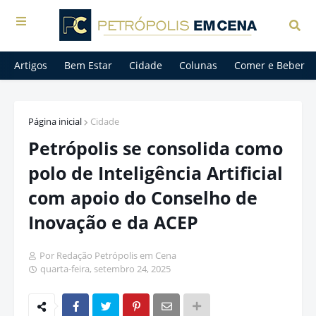
Artigos
Bem Estar
Cidade
Colunas
Comer e Beber
Página inicial
Cidade
Petrópolis se consolida como
polo de Inteligência Artificial
com apoio do Conselho de
Inovação e da ACEP
Por Redação Petrópolis em Cena
quarta-feira, setembro 24, 2025